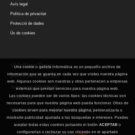
Avís legal
Política de privacitat
Protecció de dades
Ús de cookies
Vidalfont Paper
Una cookie o galleta informática es un pequeño archivo de
información que se guarda en cada vez que visitas nuestra página
Jofre.
(+34) 679 165 280
web. Algunas cookies son nuestras y otras pertenecen a empresas
Joan.
(+34) 699 789 485
externas que prestan servicios para nuestra página web.
Las cookies pueden ser de varios tipos: las cookies técnicas son
Horari: 24h
necesarias para que nuestra página web pueda funcionar. Otras de
Informació general:
vidalfont.paper@gmail.com
cookies sirven para mejorar nuestra página, personalizarla o
mostrarte publicidad ajustada a tus búsquedas e intereses. Puedes
aceptar todas estas cookies pulsando el botón
ACEPTAR
o
configurarlas o rechazar su uso clicando en el apartado
Web creada por