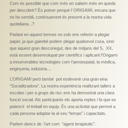
Com és possible que com més en sabem més en queda
per descobrir? És potser perquè l’ ORIGAMI, encara que
no ho sembli, contínuament és present a la nostra vida
quotidiana ..?
Parlant en aquest termes no sols ens referim a plegar
paper, ja que gairebé podem plegar qualsevol cosa, sinó
que aquest gran desconegut, des de mitjans del S. XX,
està essent desenvolupat per científics i aplicant l’Origami
a innumerables tecnologies com l’aeroespaial, la mèdica,
enginyeria, indústria…
L’ORIGAMI però també pot esdevenir una gran eina
“Socialitzadora”. La nostra experiència realitzant tallers a
escoles i per a grups de risc ens ha demostrat una clara
funció social. Als participants els aporta reptes i fa que es
potenciï el treball en equip. És una activitat que permet a
cada persona adaptar-la al seu “tempo” i capacitats.
Parlem doncs de l’art com “agent terapèutic”.