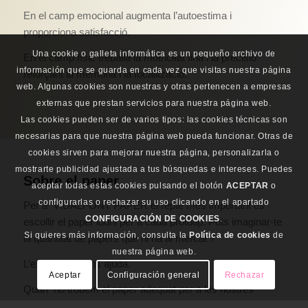
En el camp emocional augmenta l’autoestima i
proporciona satisfacció.
Una cookie o galleta informática es un pequeño archivo de
En el camp físic treballa la motricitat fina i la precisió
información que se guarda en cada vez que visitas nuestra página
reforçant la memòria i la focalització.
web. Algunas cookies son nuestras y otras pertenecen a empresas
externas que prestan servicios para nuestra página web.
Las cookies pueden ser de varios tipos: las cookies técnicas son
necesarias para que nuestra página web pueda funcionar. Otras de
cookies sirven para mejorar nuestra página, personalizarla o
mostrarte publicidad ajustada a tus búsquedas e intereses. Puedes
Sobre el paper
aceptar todas estas cookies pulsando el botón
ACEPTAR
o
configurarlas o rechazar su uso clicando en el apartado
Per a VIDALFONT PAPER el repte més important és
CONFIGURACIÓN DE COOKIES
.
escollir el paper idoni per a cada prototip. Pots imaginar-te
Si quieres más información, consulta la
Política de cookies
de
la quantitat de papers que hi ha al mercat ?
nuestra página web.
L’experiència ens ajuda.
Aceptar
Configuración general
Rechazar
Quan no trobem el paper adequat per a les nostres
creacions, l’acabem fabricant nosaltres mateixos.