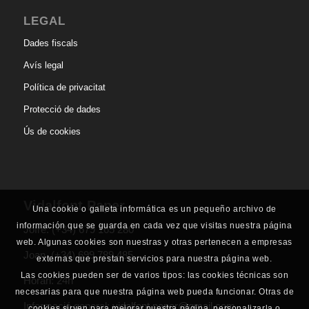
LEGAL
Dades fiscals
Avís legal
Política de privacitat
Protecció de dades
Ús de cookies
Vidalfont Paper
Una cookie o galleta informática es un pequeño archivo de
información que se guarda en cada vez que visitas nuestra página
Jofre.
(+34) 679 165 280
web. Algunas cookies son nuestras y otras pertenecen a empresas
Joan.
(+34) 699 789 485
externas que prestan servicios para nuestra página web.
Las cookies pueden ser de varios tipos: las cookies técnicas son
Horari: 24h
necesarias para que nuestra página web pueda funcionar. Otras de
Informació general:
vidalfont.paper@gmail.com
cookies sirven para mejorar nuestra página, personalizarla o