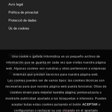
Avís legal
Política de privacitat
Protecció de dades
Ús de cookies
Vidalfont Paper
Una cookie o galleta informática es un pequeño archivo de
información que se guarda en cada vez que visitas nuestra página
Jofre.
(+34) 679 165 280
web. Algunas cookies son nuestras y otras pertenecen a empresas
Joan.
(+34) 699 789 485
externas que prestan servicios para nuestra página web.
Las cookies pueden ser de varios tipos: las cookies técnicas son
Horari: 24h
necesarias para que nuestra página web pueda funcionar. Otras de
Informació general:
vidalfont.paper@gmail.com
cookies sirven para mejorar nuestra página, personalizarla o
mostrarte publicidad ajustada a tus búsquedas e intereses. Puedes
aceptar todas estas cookies pulsando el botón
ACEPTAR
o
configurarlas o rechazar su uso clicando en el apartado