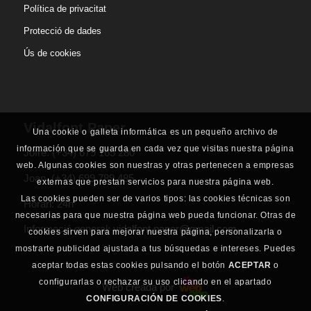
Política de privacitat
Protecció de dades
Ús de cookies
Vidalfont Paper
Una cookie o galleta informática es un pequeño archivo de
información que se guarda en cada vez que visitas nuestra página
Jofre.
(+34) 679 165 280
web. Algunas cookies son nuestras y otras pertenecen a empresas
Joan.
(+34) 699 789 485
externas que prestan servicios para nuestra página web.
Las cookies pueden ser de varios tipos: las cookies técnicas son
Horari: 24h
necesarias para que nuestra página web pueda funcionar. Otras de
Informació general:
vidalfont.paper@gmail.com
cookies sirven para mejorar nuestra página, personalizarla o
mostrarte publicidad ajustada a tus búsquedas e intereses. Puedes
aceptar todas estas cookies pulsando el botón
ACEPTAR
o
configurarlas o rechazar su uso clicando en el apartado
Web creada por
CONFIGURACIÓN DE COOKIES
.