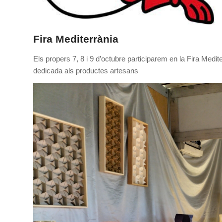
Fira Mediterrània
Els propers 7, 8 i 9 d’octubre participarem en la Fira Medi
dedicada als productes artesans