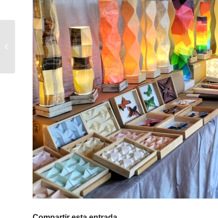
41 Fira de Calella i Alt
Maresme
Compartir esta entrada