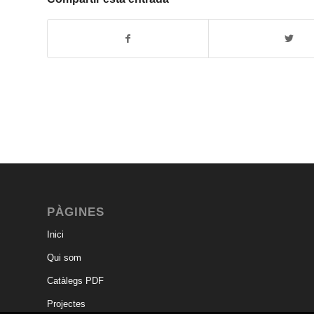
PÀGINES
Inici
Qui som
Catàlegs PDF
Projectes