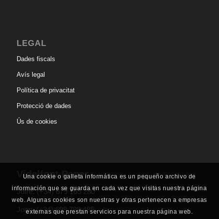
LEGAL
Dades fiscals
Avís legal
Política de privacitat
Protecció de dades
Ús de cookies
Vidalfont Paper
Una cookie o galleta informática es un pequeño archivo de
información que se guarda en cada vez que visitas nuestra página
Jofre.
(+34) 679 165 280
web. Algunas cookies son nuestras y otras pertenecen a empresas
Joan.
(+34) 699 789 485
externas que prestan servicios para nuestra página web.